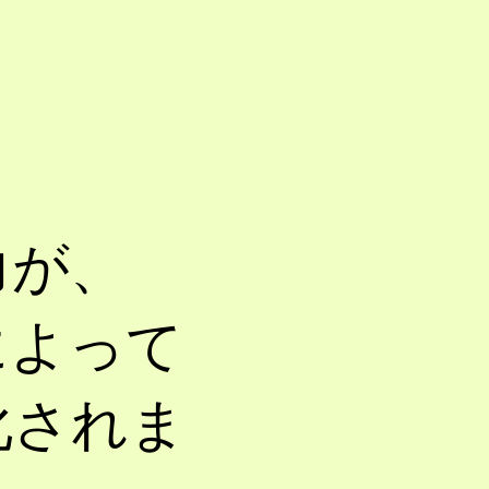
力が、
によって
化されま