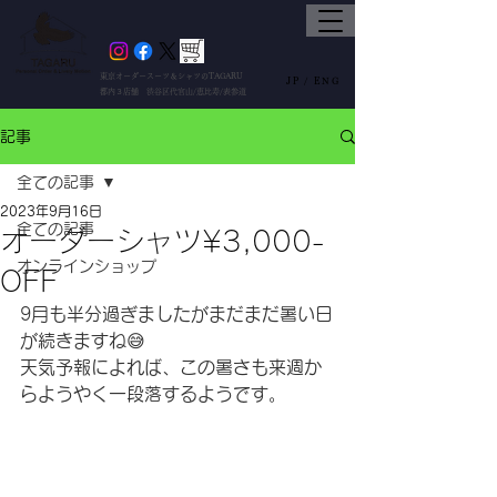
東京オーダースーツ＆シャツのTAGARU
JP /
ENG
都内３店舗 渋谷区代官山/恵比寿/表参道
記事
全ての記事
2023年9月16日
全ての記事
オーダーシャツ¥3,000-
オンラインショップ
OFF
9月も半分過ぎましたがまだまだ暑い日
が続きますね😅
天気予報によれば、この暑さも来週か
らようやく一段落するようです。