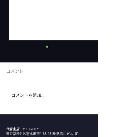
コメント
リネンフェア開
コメントを追加…
代官山新店舗までの道案
内②
代官山店
: 〒150-0021
東京都渋谷区恵比寿西1-33-15 EN代官山ビル 1F