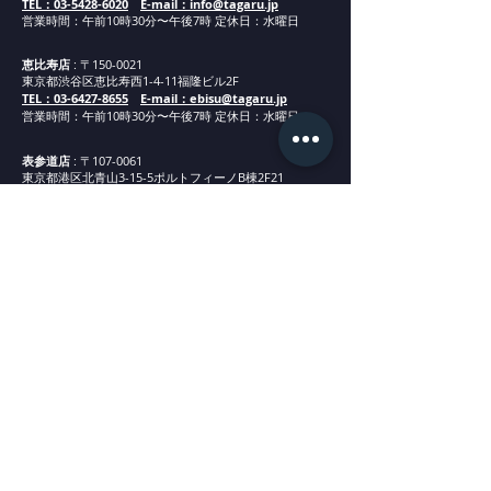
TEL：03-5428-6020
E-mail：info@tagaru.jp
営業時間：午前10時30分〜午後7時 定休日：水曜日
恵比寿店
: 〒150-0021
東京都渋谷区恵比寿西1-4-11福隆ビル2F
TEL：03-6427-8655
E-mail：ebisu@tagaru.jp
営業時間：午
前1
0
時30分
〜午後7時 定休日：水曜日
表参道店
: 〒107-0061
東京都港区北青山3-15-5ポルトフィーノB棟2F21
TEL：03-6450-6400
E-mail：omotesando@tagaru.jp
営業時間：午
前1
0
時30分
〜午後7時 定休日：水曜日