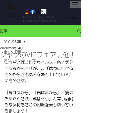
東京オーダースーツ＆シャツのTAGARU
JP /
ENG
都内３店舗 渋谷区代官山/恵比寿/表参道
記事
全ての記事
2020年3月14日
全ての記事
シャツのVIPフェア開催！
オンラインショップ
ニュースはコロナウイルス一色で気分
も沈みがちですが、まずは身に付ける
ものからでも気分を盛り上げていきた
いものです。
「病は気から」「病は着から」「病は
お洒落着で吹っ飛ばそう」と言う前向
きな気持ちでこの困難を乗り切ってい
きましょう！