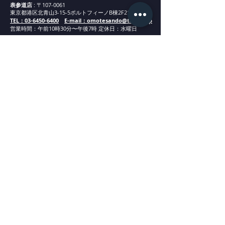
表参道店
: 〒107-0061
東京都港区北青山3-15-5ポルトフィーノB棟2F21
TEL：03-6450-6400
E-mail：omotesando@tagaru.jp
営業時間：午
前1
0
時30分
〜午後7時 定休日：水曜日