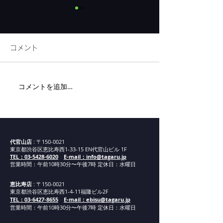
コメント
リネンフェア開
コメントを追加…
代官山新店舗までの道案
内②
代官山店
: 〒150-0021
東京都渋谷区恵比寿西1-33-15 EN代官山ビル 1F
TEL：03-5428-6020
E-mail：info@tagaru.jp
営業時間：午前10時30分〜午後7時 定休日：水曜日
恵比寿店
: 〒150-0021
東京都渋谷区恵比寿西1-4-11福隆ビル2F
TEL：03-6427-8655
E-mail：ebisu@tagaru.jp
営業時間：午
前1
0
時30分
〜午後7時 定休日：水曜日