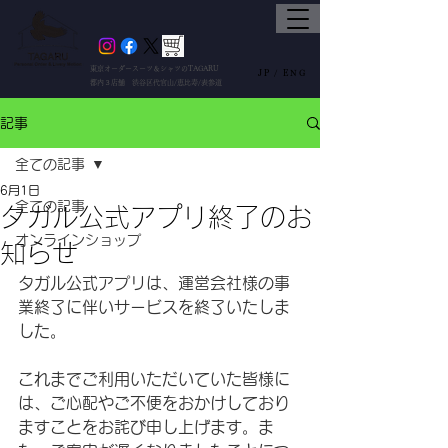
東京オーダースーツ＆シャツのTAGARU
JP /
ENG
都内３店舗 渋谷区代官山/恵比寿/表参道
記事
全ての記事
6月1日
全ての記事
タガル公式アプリ終了のお
オンラインショップ
知らせ
タガル公式アプリは、運営会社様の事
業終了に伴いサービスを終了いたしま
した。
これまでご利用いただいていた皆様に
は、ご心配やご不便をおかけしており
ますことをお詫び申し上げます。ま