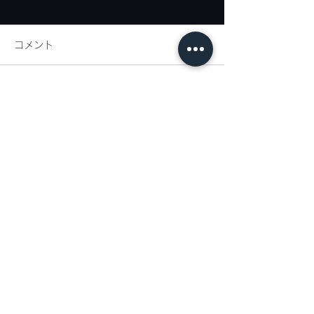
コメント
リネンフェア開催
コメントを追加…
代官山新店舗ま
内
代官山店
: 〒150-0021
東京都渋谷区恵比寿西1-33-15 EN代官山ビル 1F
TEL：03-5428-6020
E-mail：info@tagaru.jp
営業時間：午前10時30分〜午後7時 定休日：水曜日
恵比寿店
: 〒150-0021
東京都渋谷区恵比寿西1-4-11福隆ビル2F
TEL：03-6427-8655
E-mail：ebisu@tagaru.jp
営業時間：午
前1
0
時30分
〜午後7時 定休日：水曜日
表参道店
: 〒107-0061
東京都港区北青山3-15-5ポルトフィーノB棟2F21