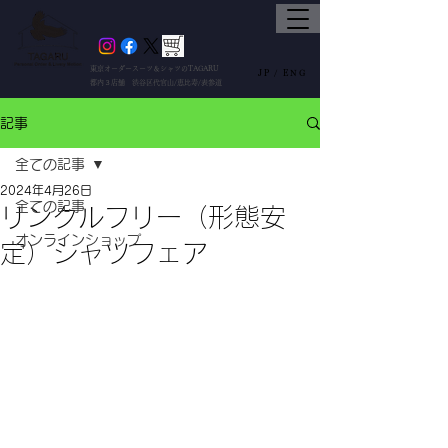
東京オーダースーツ＆シャツのTAGARU
JP /
ENG
都内３店舗 渋谷区代官山/恵比寿/表参道
記事
全ての記事
2024年4月26日
全ての記事
リンクルフリー（形態安
オンラインショップ
定）シャツフェア