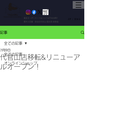
東京オーダースーツ＆シャツのTAGARU
JP /
ENG
都内３店舗 渋谷区代官山/恵比寿/表参道
記事
全ての記事
7月9日
全ての記事
代官山店移転&リニューア
オンラインショップ
ルオープン！