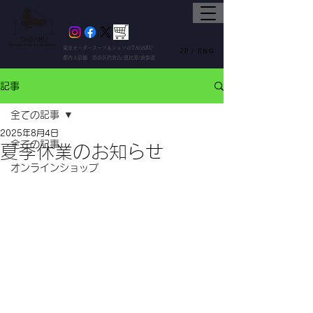
東京オーダースーツ＆シャツのTAGARU
JP /
ENG
都内３店舗 渋谷区代官山/恵比寿/表参道
記事
全ての記事
2025年8月4日
全ての記事
夏季休業のお知らせ
オンラインショップ