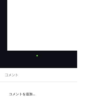
コメント
リネンフェア開
コメントを追加…
代官山新店舗までの道案
内②