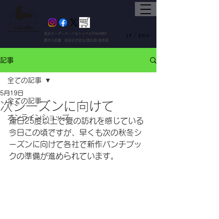
東京オーダースーツ＆シャツのTAGARU
JP /
ENG
都内３店舗 渋谷区代官山/恵比寿/表参道
記事
全ての記事
5月19日
全ての記事
次シーズンに向けて
オンラインショップ
連日25度以上で夏の訪れを感じている
今日この頃ですが、早くも次の秋冬シ
ーズンに向けて各社で新作バンチブッ
クの準備が進められています。