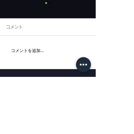
コメント
リネンフェア開催
コメントを追加…
代官山新店舗ま
内
代官山店
: 〒150-0021
東京都渋谷区恵比寿西1-33-15 EN代官山ビル 1F
TEL：03-5428-6020
E-mail：info@tagaru.jp
営業時間：午前10時30分〜午後7時 定休日：水曜日
恵比寿店
: 〒150-0021
東京都渋谷区恵比寿西1-4-11福隆ビル2F
TEL：03-6427-8655
E-mail：ebisu@tagaru.jp
営業時間：午
前1
0
時30分
〜午後7時 定休日：水曜日