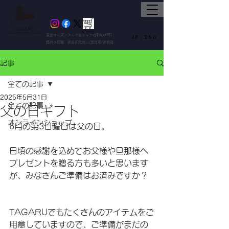
東京オーダースーツ＆シャツのTAGARU
JP /
ENG
都内３店舗 渋谷区代官山/恵比寿/表参道
記事
全ての記事
2025年5月31日
全ての記事
父の日ギフト
オンラインショップ
6月の第3日曜日は父の日。
日頃の感謝を込めてお父様や旦那様へ
プレゼントを贈る方も多いと思います
が、みなさんご準備はお済みですか？
TAGARUでもたくさんのアイテムをご
用意していますので、ご準備がまだの