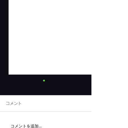
コメント
リネンフェア開
コメントを追加…