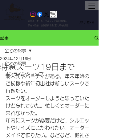
東京オーダースーツ＆シャツのTAGARU
JP /
ENG
都内３店舗 渋谷区代官山/恵比寿/表参道
記事
全ての記事
2024年12月16日
全ての記事
特急スーツ19日まで
オンラインショップ
成人式やパーティがある。年末年始の
ご挨拶や新年初出社は新しいスーツで
行きたい。
スーツをオーダーしようと思っていた
けど忘れていた。忙しくてオーダーに
来れなかった。
年内にスーツが必要だけど、シルエッ
トやサイズにこだわりたい。オーダー
メイドで作りたい。などなど、他社さ