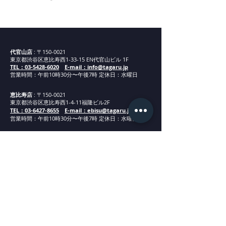
代官山新店舗までの道案
内②
代官山店
: 〒150-0021
東京都渋谷区恵比寿西1-33-15 EN代官山ビル 1F
TEL：03-5428-6020
E-mail：info@tagaru.jp
営業時間：午前10時30分〜午後7時 定休日：水曜日
恵比寿店
: 〒150-0021
東京都渋谷区恵比寿西1-4-11福隆ビル2F
TEL：03-6427-8655
E-mail：ebisu@tagaru.jp
営業時間：午
前1
0
時30分
〜午後7時 定休日：水曜日
表参道店
: 〒107-0061
東京都港区北青山3-15-5ポルトフィーノB棟2F21
TEL：03-6450-6400
E-mail：omotesando@tagaru.jp
営業時間：午
前1
0
時30分
〜午後7時 定休日：水曜日