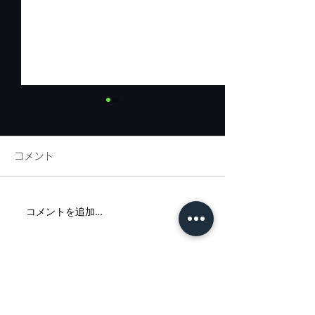
コメント
リネンフェア開
コメントを追加…
代官山新店舗までの道案
内②
代官山店
: 〒150-0021
東京都渋谷区恵比寿西1-33-15 EN代官山ビル 1F
TEL：03-5428-6020
E-mail：info@tagaru.jp