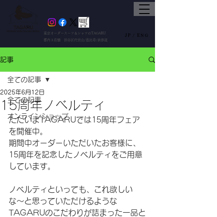
東京オーダースーツ＆シャツのTAGARU
JP /
ENG
都内３店舗 渋谷区代官山/恵比寿/表参道
記事
全ての記事
2025年6月12日
全ての記事
15周年ノベルティ
オンラインショップ
ただいまTAGARUでは15周年フェア
を開催中。
期間中オーダーいただいたお客様に、
15周年を記念したノベルティをご用意
しています。
ノベルティといっても、これ欲しい
な〜と思っていただけるような
TAGARUのこだわりが詰まった一品と