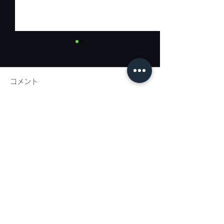
コメント
リネンフェア開
コメントを追加…
代官山新店舗までの道案
内②
代官山店
: 〒150-0021
東京都渋谷区恵比寿西1-33-15 EN代官山ビル 1F
TEL：03-5428-6020
E-mail：info@tagaru.jp
営業時間：午前10時30分〜午後7時 定休日：水曜日
恵比寿店
: 〒150-0021