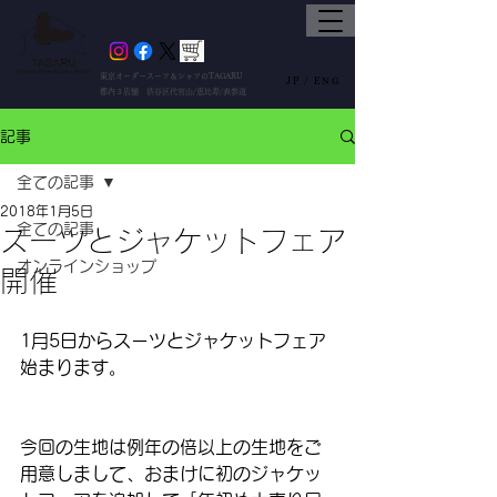
東京オーダースーツ＆シャツのTAGARU
JP /
ENG
都内３店舗 渋谷区代官山/恵比寿/表参道
記事
全ての記事
2018年1月5日
全ての記事
スーツとジャケットフェア
オンラインショップ
開催
1月5日からスーツとジャケットフェア
始まります。
今回の生地は例年の倍以上の生地をご
用意しまして、おまけに初のジャケッ