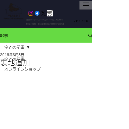
東京オーダースーツ＆シャツのTAGARU
JP /
ENG
都内３店舗 渋谷区代官山/恵比寿/表参道
記事
全ての記事
2019年6月8日
全ての記事
裏地追加
オンラインショップ