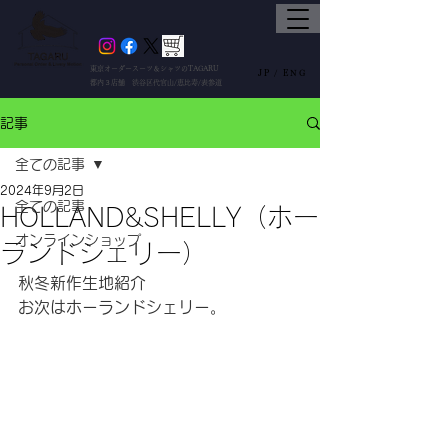
東京オーダースーツ＆シャツのTAGARU
JP /
ENG
都内３店舗 渋谷区代官山/恵比寿/表参道
記事
全ての記事
2024年9月2日
全ての記事
HOLLAND&SHELLY（ホー
オンラインショップ
ランドシェリー）
秋冬新作生地紹介
お次はホーランドシェリー。