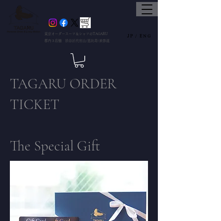
東京オーダースーツ＆シャツのTAGARU
JP /
ENG
都内３店舗 渋谷区代官山/恵比寿/表参道
TAGARU ORDER
TICKET
The Special Gift