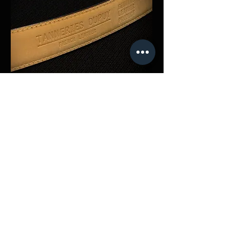
CRAFTMANSHIP
見えない部分にこそ
​こだわりを持つ。
・裏革
特別仕様として、ベルト裏には肌触りに
富む銀スリレザーを採用。
・刻印ロゴ / 公認カード