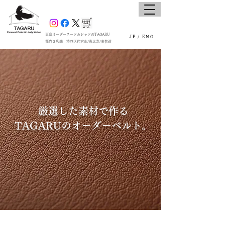
東京オーダースーツ＆シャツのTAGARU
JP /
ENG
都内３店舗 渋谷区代官山/恵比寿/表参道
厳選した素材で作る
TAGARUのオーダーベルト。