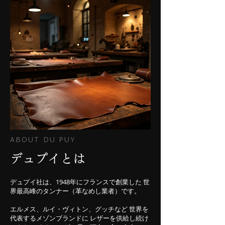
ABOUT DU PUY
デュプイとは
デュプイ社は、1948年にフランスで創業した 世
界最高峰のタンナー（革なめし業者）です。
エルメス、ルイ・ヴィトン、グッチなど 世界を
代表するメゾンブランドに レザーを供給し続け