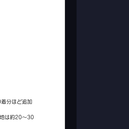
0着分ほど追加
は約20〜30