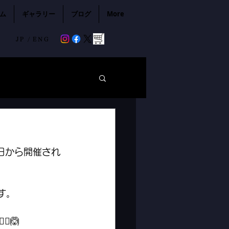
ム
ギャラリー
ブログ
More
JP /
ENG
日から開催され
す。
️🙆