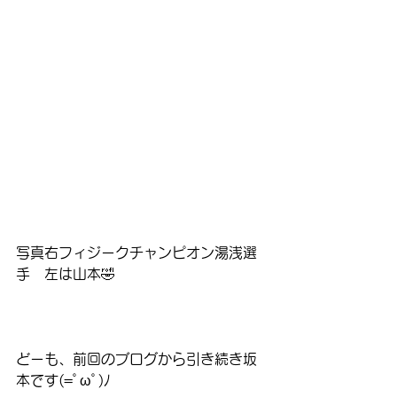
写真右フィジークチャンピオン湯浅選
手　左は山本🤣
どーも、前回のブログから引き続き坂
本です(=ﾟωﾟ)ﾉ