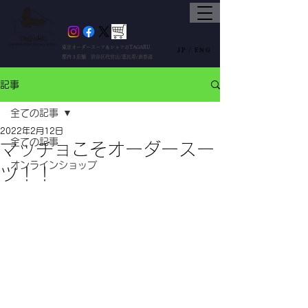
東京オーダースーツ＆シャツのTAGARU
JP /
ENG
都内３店舗 渋谷区代官山/恵比寿/表参道
記事
全ての記事
2022年2月12日
全ての記事
マッチョこそオーダースー
オンラインショップ
ツ！！