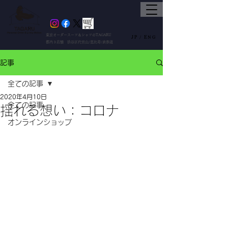
東京オーダースーツ＆シャツのTAGARU
JP /
ENG
都内３店舗 渋谷区代官山/恵比寿/表参道
記事
全ての記事
2020年4月10日
全ての記事
揺れる想い：コロナ
オンラインショップ