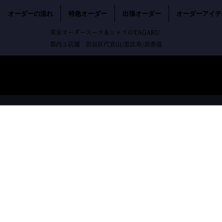
オーダーの流れ
特急オーダー
出張オーダー
オーダーアイテ
東京オーダースーツ＆シャツのTAGARU
都内３店舗 渋谷区代官山/恵比寿/表参道