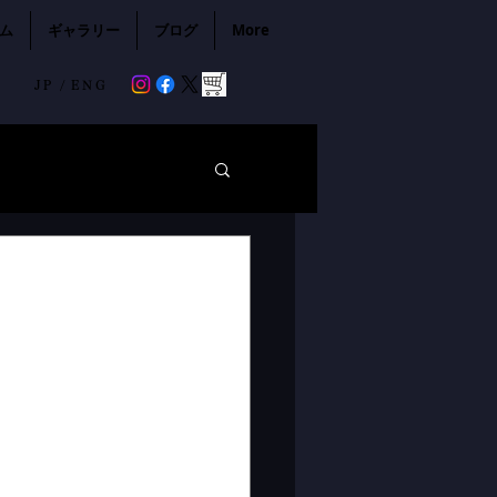
ム
ギャラリー
ブログ
More
JP /
ENG