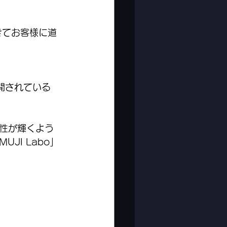
きてお客様に道
開されている
性が輝くよう
I Labo」