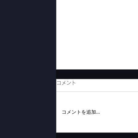
コメント
縫製工場見学
コメントを追加…