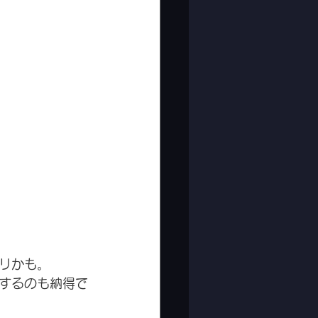
。
リかも。
するのも納得で