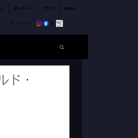
ム
ギャラリー
ブログ
More
JP /
ENG
ジルド・