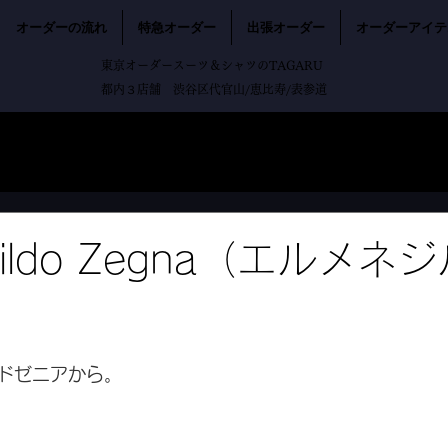
オーダーの流れ
特急オーダー
出張オーダー
オーダーアイテ
東京オーダースーツ＆シャツのTAGARU
都内３店舗 渋谷区代官山/恵比寿/表参道
egildo Zegna（エルメネ
ドゼニアから。