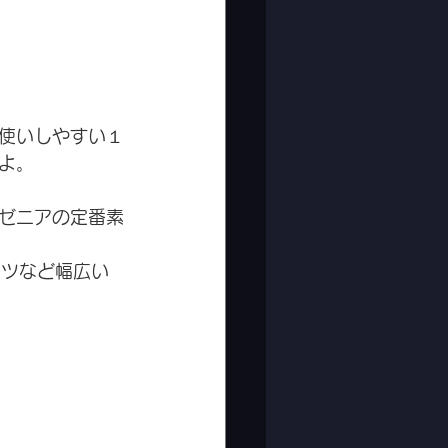
使いしやすい１
よ。
ゼニアの定番素
ンツなど幅広い