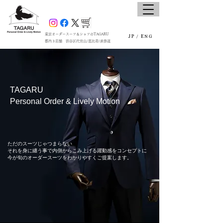
東京オーダースーツ＆シャツのTAGARU
JP /
ENG
都内３店舗 渋谷区代官山/恵比寿/表参道
TAGARU
Personal Order & Lively Motion
ただのスーツじゃつまらない
それを身に纏う事で内側からこみ上げる躍動感をコンセプトに
今が旬のオーダースーツをわかりやすくご提案します。