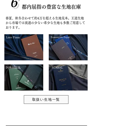
6
都内屈指の豊富な生地在庫
春夏、秋冬合わせて約4万を超える生地見本。王道生地
から市場では流通の少ない希少な生地も多数ご用意して
おります。
Loro Piana
Ermenegildo Zegna
DORMEUIL
SCABAL
取扱い生地一覧