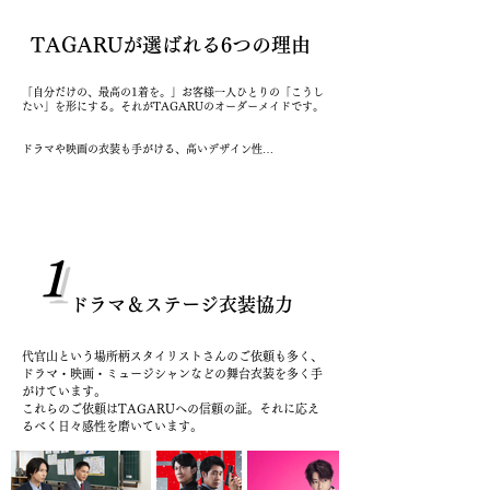
TAGARUが選ばれる6つの理由
「自分だけの、最高の1着を。」お客様一人ひとりの「こうし
たい」を形にする。それがTAGARUのオーダーメイドです。 

ドラマや映画の衣装も手がける、高いデザイン性

代官山・恵比寿・表参道というファッション感度の高い街に店
舗を構えるTAGARUは場所柄スタイリストさんからのご要望
も多く、ドラマや映画・ミュージシャンの舞台衣装などの製作
に携わっていることや、おしゃれ意識の高いお客様からの質の
高いご要望にお応えすることで日々感性を磨いています。 

1
「あ、この人素敵！」そう思わせる、オーダーメイドスーツ

 “オーダーメイドスーツは敷居が高い”そんな風に思っていま
せんか？TAGARUでは豊富な経験を持つスタッフによる丁寧
ドラマ＆ステージ衣装協力
なカウンセリングで、お客様一人ひとりの体型やライフスタイ
ルに合わせたスーツをご提案します。 

代官山という場所柄スタイリストさんのご依頼も多く、
「オーダーメイドがこんなに楽しいって知らなかった！」

ドラマ・映画・ミュージシャンなどの舞台衣装を多く手
デザインオーダーであなたのアイデアを形にする、無限の可能
性。 

がけています。
TAGARUは“日本で最も生地や裏地の揃う店”とも言われ、ご
​これらのご依頼はTAGARUへの信頼の証。それに応え
希望の素材をご用意いたします。

るべく日々感性を磨いています。
さらに通常オーダーメイドでは不可能と言われる”あのブラン
ドのデザインを参考にしたい” “自分だけのオリジナルのスー
ツを作りたい”そんなご要望も、TAGARUの「デザインオーダ
ー」なら実現可能。あなたの想い描くスーツを私たちと一緒に