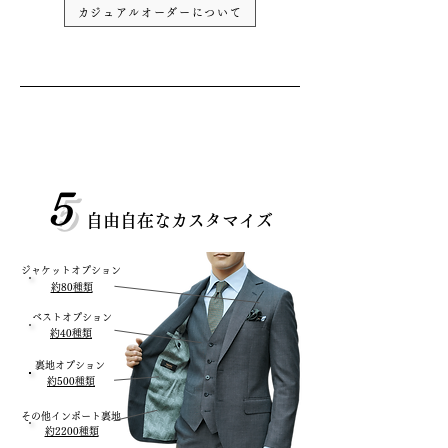
カジュアルオーダーについて
5
自由自在な​カスタマイズ
ジャケットオプション
約80種類
ベストオプション
​約40種類
裏地オプション
約500種類
その他インポート裏地
約2200種類