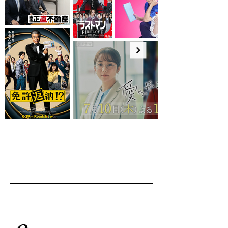
創りあげていきましょう。

 カジュアルからフォーマルまで取り扱うスタイルも幅広く、
一般的なテーラーでは難しい細やかなデザインのカスタマイズ
にも柔軟に対応いたします。 

業界最速7日で仕上がる、スピーディーなオーダー

「来週のプレゼンで着るスーツが必要なんだけど…」「急遽決
まった来週のイベントで着たい」そんなお客様に【７デイズオ
ーダー】でスーツとシャツ、ネクタイを業界最速7日でお渡し
可能。

クオリティは通常オーダーと同じ。スタッフと工場様との協力
で実現する【７デイズオーダー】大切なプレゼンやイベントに
も間に合います。

安心の価格と品質 

TAGARUで取り扱うアイテムは安定と安心の国内縫製です。
お客様の理想をカタチにするために、最適な工場と製法を組み
合わせ、マシンメイドの精度とハンドメイドの繊細さを融合さ
せることで、最高品質のオーダーメイドスーツを丁寧に仕上げ
ます。

また、全てのバンチブック（生地見本帳）に仕上がり価格を記
載してあるので安心してお選びいただけます。 

お客様の声をカタチに

私たちはお客様の声を大切にし、日々進化し続けています。 

2023年夏には、医療着ブランド【WATRAY】ワトレイ オー
ダーメイド白衣をタガルが引き継ぎ、より幅広いお客様にご満
足いただけるよう商品ラインナップを拡充しています。

 あなただけの最高の1着を、TAGARUで。