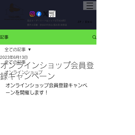
東京オーダースーツ＆シャツのTAGARU
JP /
ENG
都内３店舗 渋谷区代官山/恵比寿/表参道
記事
全ての記事
2023年6月13日
全ての記事
オンラインショップ会員登
オンラインショップ
録キャンペーン
オンラインショップ会員登録キャンペ
ーンを開催します！