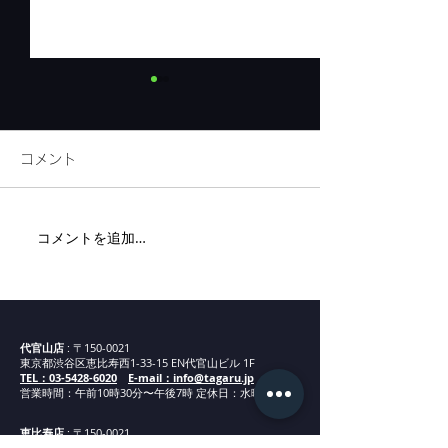
コメント
リネンフェア開催
コメントを追加…
代官山新店舗ま
内
代官山店
: 〒150-0021
東京都渋谷区恵比寿西1-33-15 EN代官山ビル 1F
TEL：03-5428-6020
E-mail：info@tagaru.jp
営業時間：午前10時30分〜午後7時 定休日：水曜日
恵比寿店
: 〒150-0021
東京都渋谷区恵比寿西1-4-11福隆ビル2F