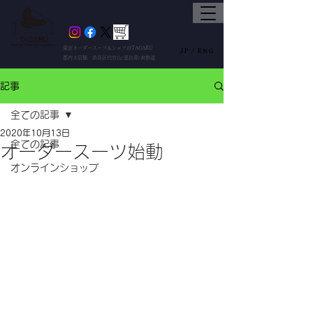
東京オーダースーツ＆シャツのTAGARU
JP /
ENG
都内３店舗 渋谷区代官山/恵比寿/表参道
記事
全ての記事
2020年10月13日
全ての記事
オーダースーツ始動
オンラインショップ