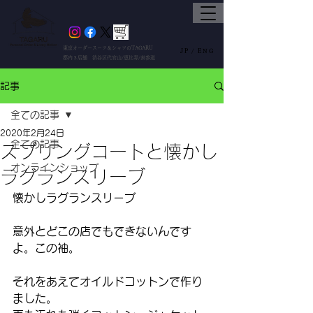
東京オーダースーツ＆シャツのTAGARU
JP /
ENG
都内３店舗 渋谷区代官山/恵比寿/表参道
記事
全ての記事
2020年2月24日
全ての記事
スプリングコートと懐かし
オンラインショップ
ラグランスリーブ
懐かしラグランスリーブ
意外とどこの店でもできないんです
よ。この袖。
それをあえてオイルドコットンで作り
ました。