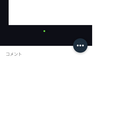
コメント
リネンフェア開催
コメントを追加…
代官山新店舗ま
内
代官山店
: 〒150-0021
東京都渋谷区恵比寿西1-33-15 EN代官山ビル 1F
TEL：03-5428-6020
E-mail：info@tagaru.jp
営業時間：午前10時30分〜午後7時 定休日：水曜日