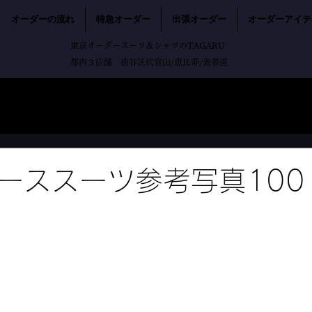
オーダーの流れ
特急オーダー
出張オーダー
オーダーアイテ
東京オーダースーツ＆シャツのTAGARU
都内３店舗 渋谷区代官山/恵比寿/表参道
ーススーツ参考写真100