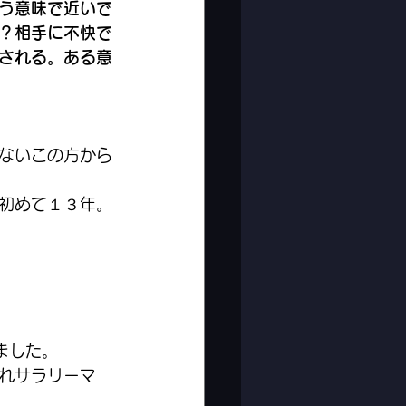
う意味で近いで
？相手に不快で
される。ある意
ないこの方から
初めて１３年。
ました。
れサラリーマ