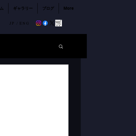
ム
ギャラリー
ブログ
More
JP /
ENG