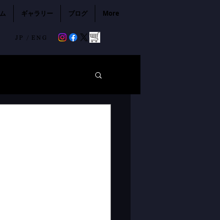
ム
ギャラリー
ブログ
More
JP /
ENG