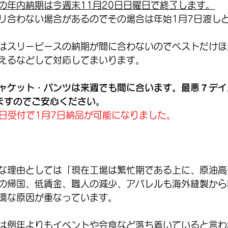
の年内納期は今週末11月20日日曜日で終了します。
リ合わない場合があるのでその場合は年始1月7日渡し
はスリーピースの納期が間に合わないのでベストだけほ
えるなどして対応してまいります。
ャケット・パンツは来週でも間に合います。最悪７デイ
ますのでご安心ください。
月4日受付で1月7日納品が可能になりました。
な理由としては「現在工場は繁忙期である上に、原油高
の帰国、低賃金、職人の減少、アパレルも海外縫製から
環な原因が重なっています。
は例年よりもイベントや会食など落ち着いていると言わ