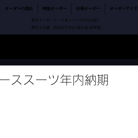
オーダーの流れ
特急オーダー
出張オーダー
オーダーアイテ
東京オーダースーツ＆シャツのTAGARU
都内３店舗 渋谷区代官山/恵比寿/表参道
ーススーツ年内納期