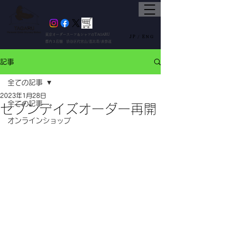
東京オーダースーツ＆シャツのTAGARU
JP /
ENG
都内３店舗 渋谷区代官山/恵比寿/表参道
記事
全ての記事
2023年1月28日
全ての記事
セブンデイズオーダー再開
オンラインショップ