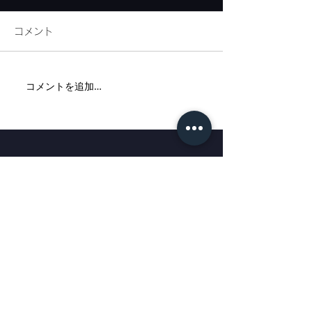
コメント
リネンフェア開
コメントを追加…
代官山新店舗までの道案
内②
代官山店
: 〒150-0021
東京都渋谷区恵比寿西1-33-15 EN代官山ビル 1F
TEL：03-5428-6020
E-mail：info@tagaru.jp
営業時間：午前10時30分〜午後7時 定休日：水曜日
恵比寿店
: 〒150-0021
東京都渋谷区恵比寿西1-4-11福隆ビル2F
TEL：03-6427-8655
E-mail：ebisu@tagaru.jp
営業時間：午
前1
0
時30分
〜午後7時 定休日：水曜日
表参道店
: 〒107-0061
東京都港区北青山3-15-5ポルトフィーノB棟2F21
TEL：03-6450-6400
E-mail：omotesando@tagaru.jp