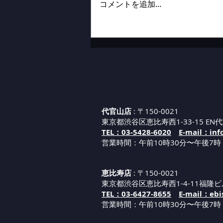
コメントを追加…
代官山新店舗までの道案内②
代官山店
: 〒150-0021
東京都渋谷区恵比寿西1-33-15 EN代
TEL：03-5428-6020
E-mail：inf
営業時間：午前10時30分〜午後7時
恵比寿店
: 〒150-0021
東京都渋谷区恵比寿西1-4-11福隆ビ
TEL：03-6427-8655
E-mail：ebi
営業時間：午
前1
0
時30分
〜午後7時