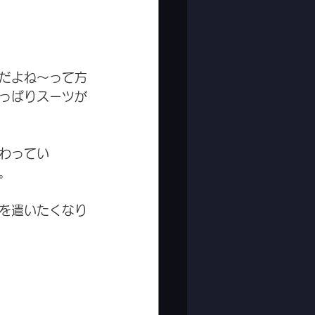
だよね〜って方
っぱりスーツが
わってい
。
を遣いたくなり