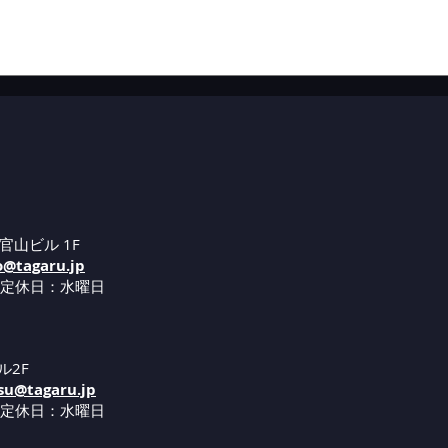
リネンフェア開催
代官
官山ビル 1F
o@tagaru.jp
 定休日：水曜日
ル2F
su@tagaru.jp
 定休日：水曜日