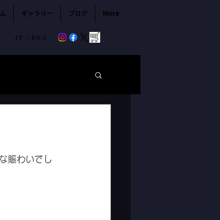
ム
ギャラリー
ブログ
More
JP /
ENG
な賑わいでし