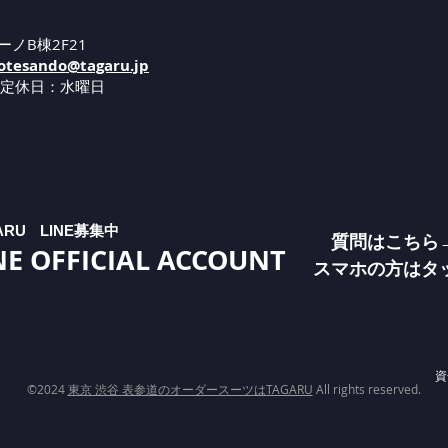
ーノB棟2F21
tesando@tagaru.jp
 定休日：水曜日
ARU
LINE募集中
質問はこちら
NE OFFICIAL ACCOUNT
​スマホの方はタ
資
©2024
東京 渋谷 表参道のオーダースーツはTAGARU
All rights reserved.