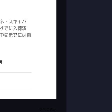
ネ・スキャバ
すでに入荷済
中旬までには揃

すべて表示