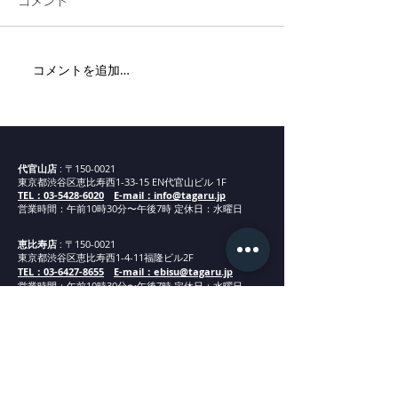
コメント
リネンフェア開催
コメントを追加…
代官山新店舗ま
内
代官山店
: 〒150-0021
東京都渋谷区恵比寿西1-33-15 EN代官山ビル 1F
TEL：03-5428-6020
E-mail：info@tagaru.jp
営業時間：午前10時30分〜午後7時 定休日：水曜日
恵比寿店
: 〒150-0021
東京都渋谷区恵比寿西1-4-11福隆ビル2F
TEL：03-6427-8655
E-mail：ebisu@tagaru.jp
営業時間：午
前1
0
時30分
〜午後7時 定休日：水曜日
表参道店
: 〒107-0061
東京都港区北青山3-15-5ポルトフィーノB棟2F21
TEL：03-6450-6400
E-mail：omotesando@tagaru.jp
営業時間：午
前1
0
時30分
〜午後7時 定休日：水曜日