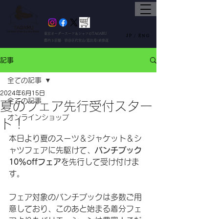
東京オーダースーツ＆シャツのTAGARU
JP /
ENG
都内３店舗 渋谷区代官山/恵比寿/表参道
記事
全ての記事
2024年6月15日
全ての記事
夏のフェア先行受付スター
オンラインショップ
ト！
本日より夏のスーツ＆ジャケット＆シ
ャツフェアに先駆けて、
バンチブック
10％offフェア
を先行して受け付けま
す。
フェア対象のバンチブックは多数ご用
意しており、このあと始まる着分フェ