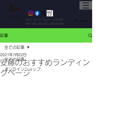
東京オーダースーツ＆シャツのTAGARU
JP /
ENG
都内３店舗 渋谷区代官山/恵比寿/表参道
記事
全ての記事
2021年7月22日
全ての記事
安藤のおすすめランディン
オンラインショップ
グページ