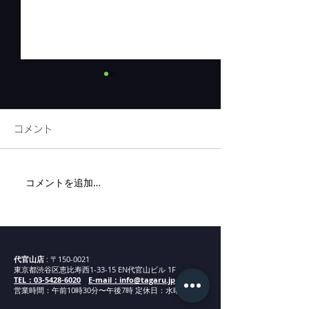
コメント
リネンフェア開
コメントを追加…
代官山新店舗までの道案
内②
代官山店
: 〒150-0021
東京都渋谷区恵比寿西1-33-15 EN代官山ビル 1F
TEL：03-5428-6020
E-mail：info@tagaru.jp
営業時間：午前10時30分〜午後7時 定休日：水曜日