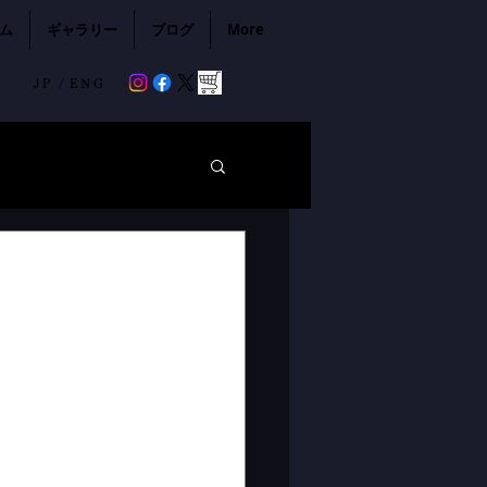
ム
ギャラリー
ブログ
More
JP /
ENG