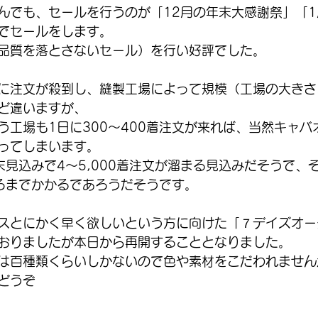
んでも、セールを行うのが「12月の年末大感謝祭」「
でセールをします。
品質を落とさないセール）を行い好評でした。
に注文が殺到し、縫製工場によって規模（工場の大きさ
ど違いますが、
縫う工場も1日に300〜400着注文が来れば、当然キャ
ってしまいます。
末見込みで4〜5,000着注文が溜まる見込みだそうで、
ろまでかかるであろうだそうです。
スとにかく早く欲しいという方に向けた「７デイズオー
おりましたが本日から再開することとなりました。
は百種類くらいしかないので色や素材をこだわれません
どうぞ