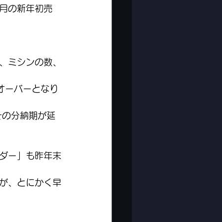
1月の新年初売
、ミシンの数、
バオーバーとなり
その分納期が延
ダー」も昨年末
が、とにかく早