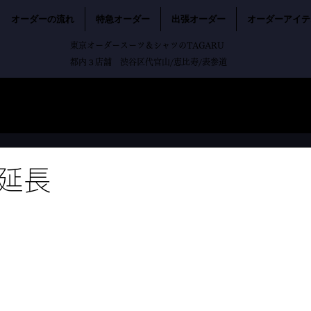
オーダーの流れ
特急オーダー
出張オーダー
オーダーアイテ
東京オーダースーツ＆シャツのTAGARU
都内３店舗 渋谷区代官山/恵比寿/表参道
延長