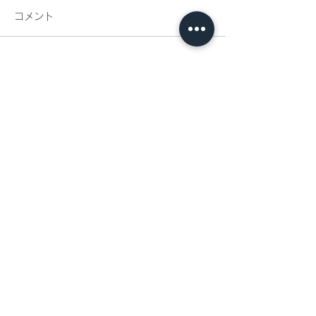
コメント
リネンフェア開催
コメントを追加…
代官山新店舗ま
内
代官山店
: 〒150-0021
東京都渋谷区恵比寿西1-33-15 EN代官山ビル 1F
TEL：03-5428-6020
E-mail：info@tagaru.jp
営業時間：午前10時30分〜午後7時 定休日：水曜日
恵比寿店
: 〒150-0021
東京都渋谷区恵比寿西1-4-11福隆ビル2F
TEL：03-6427-8655
E-mail：ebisu@tagaru.jp
営業時間：午
前1
0
時30分
〜午後7時 定休日：水曜日
表参道店
: 〒107-0061
東京都港区北青山3-15-5ポルトフィーノB棟2F21
TEL：03-6450-6400
E-mail：omotesando@tagaru.jp
営業時間：午
前1
0
時30分
〜午後7時 定休日：水曜日