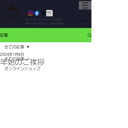
東京オーダースーツ＆シャツのTAGARU
JP /
ENG
都内３店舗 渋谷区代官山/恵比寿/表参道
記事
全ての記事
2024年1月4日
全ての記事
年始のご挨拶
オンラインショップ