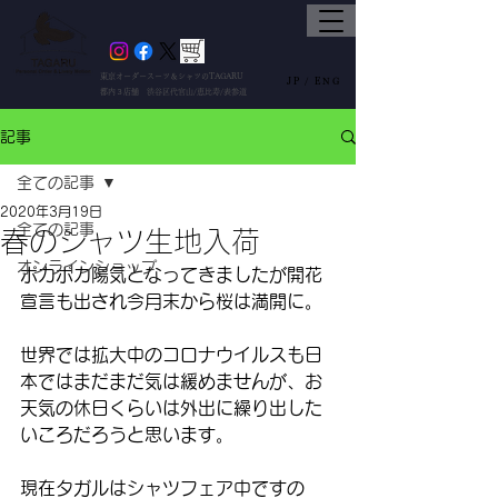
東京オーダースーツ＆シャツのTAGARU
JP /
ENG
都内３店舗 渋谷区代官山/恵比寿/表参道
記事
全ての記事
2020年3月19日
全ての記事
春のシャツ生地入荷
オンラインショップ
ポカポカ陽気となってきましたが開花
宣言も出され今月末から桜は満開に。
世界では拡大中のコロナウイルスも日
本ではまだまだ気は緩めませんが、お
天気の休日くらいは外出に繰り出した
いころだろうと思います。
現在タガルはシャツフェア中ですの