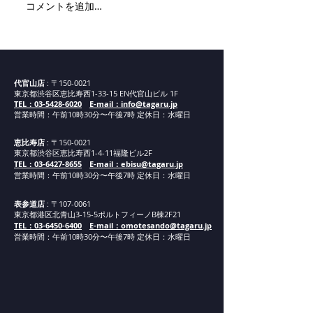
コメントを追加…
代官山新店舗ま
内
代官山店
: 〒150-0021
東京都渋谷区恵比寿西1-33-15 EN代官山ビル 1F
TEL：03-5428-6020
E-mail：info@tagaru.jp
営業時間：午前10時30分〜午後7時 定休日：水曜日
恵比寿店
: 〒150-0021
東京都渋谷区恵比寿西1-4-11福隆ビル2F
TEL：03-6427-8655
E-mail：ebisu@tagaru.jp
営業時間：午
前1
0
時30分
〜午後7時 定休日：水曜日
表参道店
: 〒107-0061
東京都港区北青山3-15-5ポルトフィーノB棟2F21
TEL：03-6450-6400
E-mail：omotesando@tagaru.jp
営業時間：午
前1
0
時30分
〜午後7時 定休日：水曜日