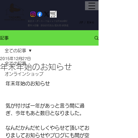
東京オーダースーツ＆シャツのTAGARU
JP /
ENG
都内３店舗 渋谷区代官山/恵比寿/表参道
記事
全ての記事
2015年12月27日
全ての記事
年末年始のお知らせ
オンラインショップ
年末年始のお知らせ 
気が付けば一年があっと言う間に過
ぎ、今年もあと数日となりました。
なんだかんだ忙しくやらせて頂いてお
りましてお知らせやブログにも間が空