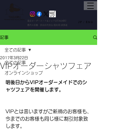
東京オーダースーツ＆シャツのTAGARU
JP /
ENG
都内３店舗 渋谷区代官山/恵比寿/表参道
記事
全ての記事
2017年3月22日
全ての記事
VIPオーダーシャツフェア
オンラインショップ
明後日からVIPオーダーメイドでのシ
ャツフェアを開催します。
VIPとは言いますがご新規のお客様も、
今までのお客様も同じ様に割引対象致
します。