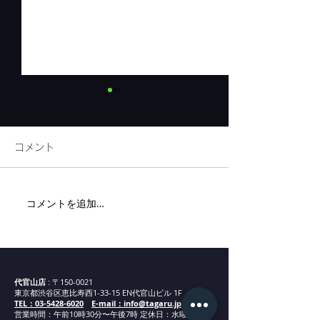
コメント
リネンフェア開
コメントを追加…
代官山新店舗までの道案
内②
代官山店
: 〒150-0021
東京都渋谷区恵比寿西1-33-15 EN代官山ビル 1F
TEL：03-5428-6020
E-mail：info@tagaru.jp
営業時間：午前10時30分〜午後7時 定休日：水曜日