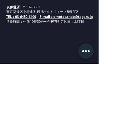
表参道店
: 〒107-0061
東京都港区北青山3-15-5ポルトフィーノB棟2F21
TEL：03-6450-6400
E-mail：omotesando@tagaru.jp
営業時間：午
前1
0
時30分
〜午後7時 定休日：水曜日