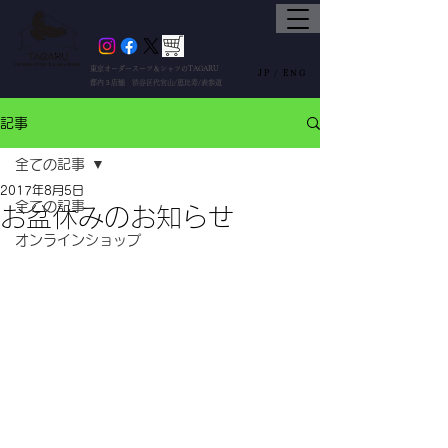
東京オーダースーツ＆シャツのTAGARU
JP /
ENG
都内３店舗 渋谷区代官山/恵比寿/表参道
記事
全ての記事
2017年8月5日
全ての記事
お盆休みのお知らせ
オンラインショップ