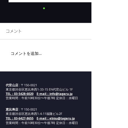
コメント
リネンフェア開催
コメントを追加…
代官山新店舗ま
内
代官山店
: 〒150-0021
東京都渋谷区恵比寿西1-33-15 EN代官山ビル 1F
TEL：03-5428-6020
E-mail：info@tagaru.jp
営業時間：午前10時30分〜午後7時 定休日：水曜日
恵比寿店
: 〒150-0021
東京都渋谷区恵比寿西1-4-11福隆ビル2F
TEL：03-6427-8655
E-mail：ebisu@tagaru.jp
営業時間：午
前1
0
時30分
〜午後7時 定休日：水曜日