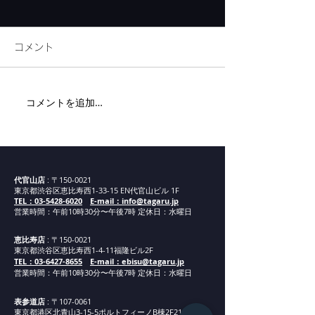
コメント
リネンフェア開
コメントを追加…
代官山新店舗までの道案
内②
代官山店
: 〒150-0021
東京都渋谷区恵比寿西1-33-15 EN代官山ビル 1F
TEL：03-5428-6020
E-mail：info@tagaru.jp
営業時間：午前10時30分〜午後7時 定休日：水曜日
恵比寿店
: 〒150-0021
東京都渋谷区恵比寿西1-4-11福隆ビル2F
TEL：03-6427-8655
E-mail：ebisu@tagaru.jp
営業時間：午
前1
0
時30分
〜午後7時 定休日：水曜日
表参道店
: 〒107-0061
東京都港区北青山3-15-5ポルトフィーノB棟2F21