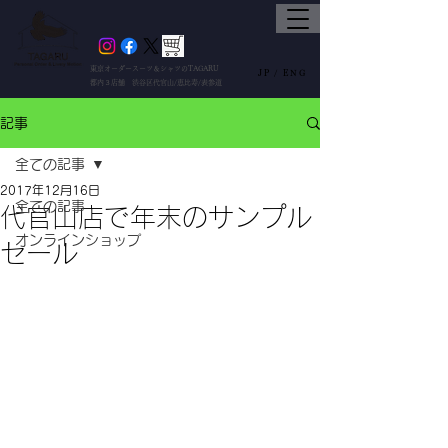
東京オーダースーツ＆シャツのTAGARU
JP /
ENG
都内３店舗 渋谷区代官山/恵比寿/表参道
記事
全ての記事
2017年12月16日
全ての記事
代官山店で年末のサンプル
オンラインショップ
セール