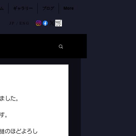
ム
ギャラリー
ブログ
More
JP /
ENG
ました。
す。
撻のほどよろし