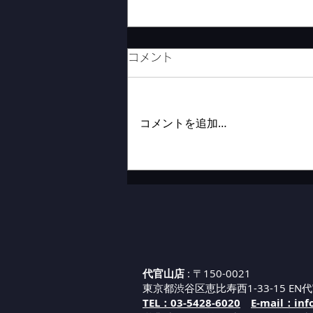
コメント
コメントを追加…
代官山新店舗までの道案内②
代官山店
: 〒150-0021
東京都渋谷区恵比寿西1-33-15 EN代
TEL：03-5428-6020
E-mail：inf