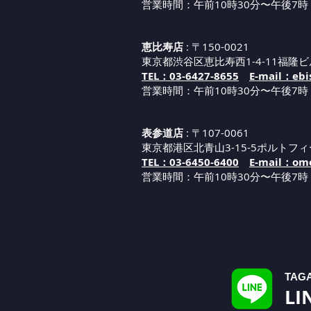
営業時間：午前10時30分〜午後7時
恵比寿店
: 〒150-0021
東京都渋谷区恵比寿西1-4-11福隆ビ
TEL：03-6427-8655
E-mail：ebi
営業時間：午
前1
0
時30分
〜午後7時
表参道店
: 〒107-0061
東京都港区北青山3-15-5ポルトフィ
TEL：03-6450-6400
E-mail：omo
営業時間：午
前1
0
時30分
〜午後7時
TAG
LI