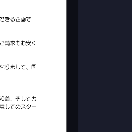
できる企画で
ご請求もお安く
なりまして、国
50着、そしてカ
用意してのスター