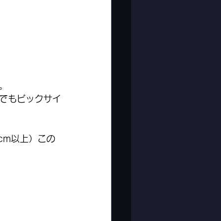
。
でもビックサイ
cm以上）この