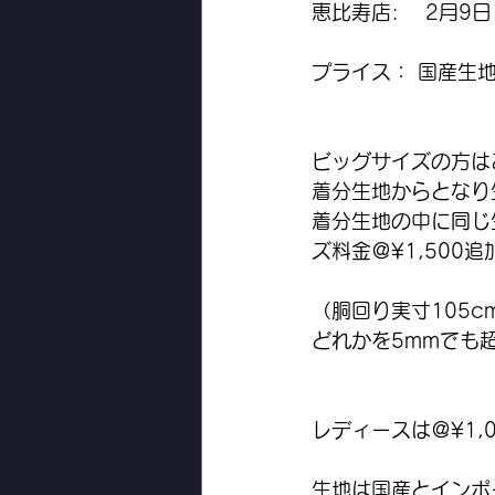
恵比寿店: 　2月9
プライス： 国産生地¥
ビッグサイズの方は
着分生地からとなり
着分生地の中に同じ
ズ料金＠¥1,500
（胴回り実寸105c
どれかを5mmでも
レディースは＠¥1,
生地は国産とインポ