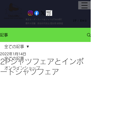
東京オーダースーツ＆シャツのTAGARU
JP /
ENG
都内３店舗 渋谷区代官山/恵比寿/表参道
記事
全ての記事
2022年1月14日
全ての記事
2Pシャツフェアとインポ
オンラインショップ
ートシャツフェア