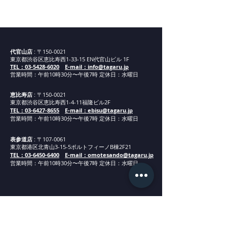
代官山新店舗までの道案
内②
代官山店
: 〒150-0021
東京都渋谷区恵比寿西1-33-15 EN代官山ビル 1F
TEL：03-5428-6020
E-mail：info@tagaru.jp
営業時間：午前10時30分〜午後7時 定休日：水曜日
恵比寿店
: 〒150-0021
東京都渋谷区恵比寿西1-4-11福隆ビル2F
TEL：03-6427-8655
E-mail：ebisu@tagaru.jp
営業時間：午
前1
0
時30分
〜午後7時 定休日：水曜日
表参道店
: 〒107-0061
東京都港区北青山3-15-5ポルトフィーノB棟2F21
TEL：03-6450-6400
E-mail：omotesando@tagaru.jp
営業時間：午
前1
0
時30分
〜午後7時 定休日：水曜日