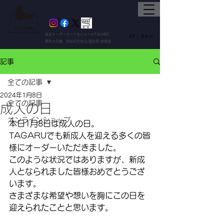
東京オーダースーツ＆シャツのTAGARU
JP /
ENG
都内３店舗 渋谷区代官山/恵比寿/表参道
記事
全ての記事
2024年1月8日
全ての記事
成人の日
オンラインショップ
本日1月8日は成人の日。
TAGARUでも新成人を迎える多くの皆
様にオーダーいただきました。
このような状況ではありますが、新成
人となられました皆様おめでとうござ
います。
さまざまな希望や想いを胸にこの日を
迎えられたことと思います。