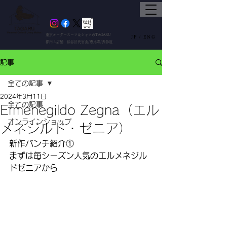
東京オーダースーツ＆シャツのTAGARU
JP /
ENG
都内３店舗 渋谷区代官山/恵比寿/表参道
記事
全ての記事
2024年3月11日
全ての記事
Ermenegildo Zegna（エル
オンラインショップ
メネジルド・ゼニア）
新作バンチ紹介①
まずは毎シーズン人気のエルメネジル
ドゼニアから